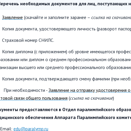
В Чебоксарах ПКР провел
 комитет
ПКР проводит 
Перечень необходимых документов для лиц, поступающих н
Паралимпийский урок –
ет принять
повышения кв
семинар по легкой атлетике
амме
руководителей
.
Заявление
(скачайте и заполните заранее –
ссылка на скачиван
для участников соревнований
ификации на
специалистов 
среди ветеранов СВО
о-
работающих с 
Копия документа, удостоверяющего личность (разворот паспорт
лицами с ОВЗ
 спорте
 Страховой номер СНИЛС.
ународным
Копия диплома (с приложением) об уровне имеющегося профес
азовании или диплом о среднем профессиональном образовании
анизации высшего или среднего профессионального образования
Копия документа, подтверждающего смену фамилии (при необ
и необходимости -
Заявление на отправку удостоверения 
товой связи общего пользования
(
ссылка на скачивание
)
кументы предоставляются в
Отдел паралимпийского образов
дицинского обеспечения Аппарата Паралимпийского комит
Email:
edu@paralymp.ru