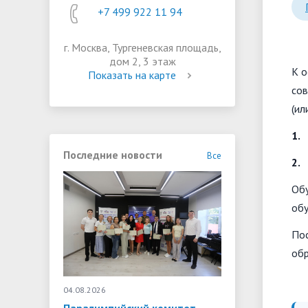
+7 499 922 11 94
оснащённость образовательного процесса
г. Москва, Тургеневская площадь,
дом 2, 3 этаж
К о
Показать на карте
сов
(ил
1
Последние новости
Все
2
Обу
обу
Пос
обр
04.08.2026
20.07.2026