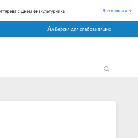
Все новости →
гтярева с Днем физкультурника
Версия для слабовидящих
нтакты
ководство. Педагогический состав