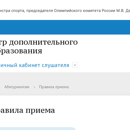
стра спорта, председателя Олимпийского комитета России М.В. Де
р дополнительного
бразования
ичный кабинет слушателя
Абитуриентам
›
Правила приема
Новости
Правила и условия приема
Личный кабинет слушателя
Ко
авила приема
Документы
Ру
Стипендии и иные виды материальной