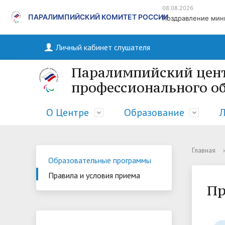
08.08.2026
ПАРАЛИМПИЙСКИЙ КОМИТЕТ РОССИИ
Поздравление мини
Личный кабинет слушателя
Паралимпийский цент
профессионального о
О Центре
Образование
Л
Главная
›
Основные сведения
Образовательные программы
Регистрация на обучение
Образовательные программы
Правила и условия приема
Структура и органы управления
Пр
образовательной организацией
Материально-техническое обеспечение и